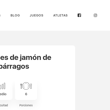
S
BLOG
JUEGOS
ATLETAS
tes de jamón de
párragos
edio
6
icultad
Porciones