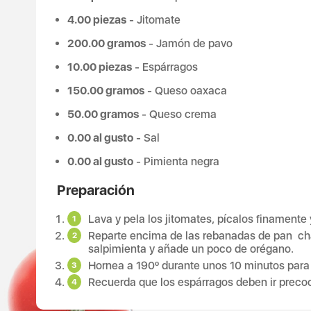
4.00 piezas
- Jitomate
200.00 gramos
- Jamón de pavo
10.00 piezas
- Espárragos
150.00 gramos
- Queso oaxaca
50.00 gramos
- Queso crema
0.00 al gusto
- Sal
0.00 al gusto
- Pimienta negra
Preparación
Lava y pela los jitomates, pícalos finament
Reparte encima de las rebanadas de pan chap
salpimienta y añade un poco de orégano.
Hornea a 190º durante unos 10 minutos para 
Recuerda que los espárragos deben ir preco